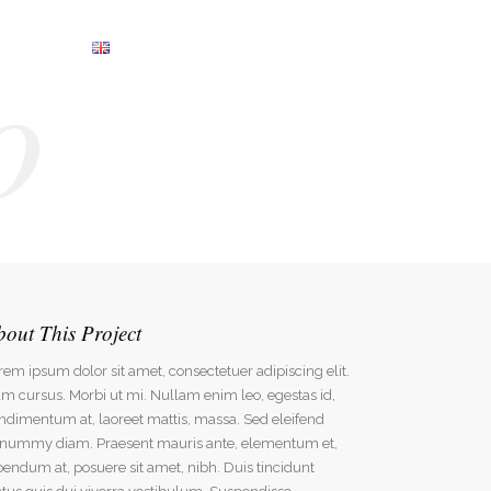
o
Kontakt
+49 (0) 30 80 40 76 60
bout This Project
rem ipsum dolor sit amet, consectetuer adipiscing elit.
m cursus. Morbi ut mi. Nullam enim leo, egestas id,
ndimentum at, laoreet mattis, massa. Sed eleifend
nummy diam. Praesent mauris ante, elementum et,
bendum at, posuere sit amet, nibh. Duis tincidunt