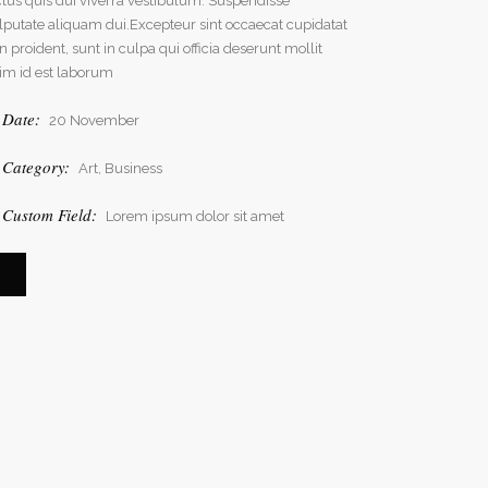
ctus quis dui viverra vestibulum. Suspendisse
lputate aliquam dui.Excepteur sint occaecat cupidatat
n proident, sunt in culpa qui officia deserunt mollit
im id est laborum
Date:
20 November
Category:
Art, Business
Custom Field:
Lorem ipsum dolor sit amet