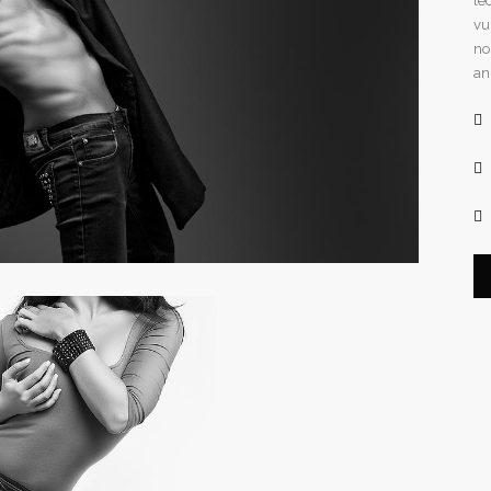
le
vu
no
an