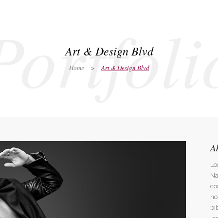
Portfoli
Home
Leistungen
Alter-G
Jobs
Art & Design Blvd
Home
>
Art & Design Blvd
A
Lo
Na
co
no
bi