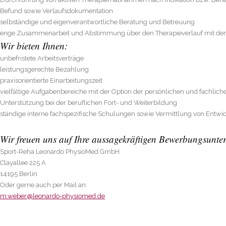
Befund sowie Verlaufsdokumentation
Home
selbständige und eigenverantwortliche Beratung und Betreuung
Leistungen
enge Zusammenarbeit und Abstimmung über den Therapieverlauf mit de
Wir bieten Ihnen:
Alter-G
unbefristete Arbeitsverträge
Jobs
leistungsgerechte Bezahlung
Kontakt
praxisorientierte Einarbeitungszeit
Impressum & AGB
vielfältige Aufgabenbereiche mit der Option der persönlichen und fachlic
Datenschutz
Unterstützung bei der beruflichen Fort- und Weiterbildung
Deutsch
ständige interne fachspezifische Schulungen sowie Vermittlung von Entwi
English
Wir freuen uns auf Ihre aussagekräftigen Bewerbungsunte
Sport-Reha Leonardo PhysioMed GmbH
Clayallee 225 A
14195 Berlin
Oder gerne auch per Mail an:
m.weber@leonardo-physiomed.de
© Copyright 2018 Leonardo physiomed